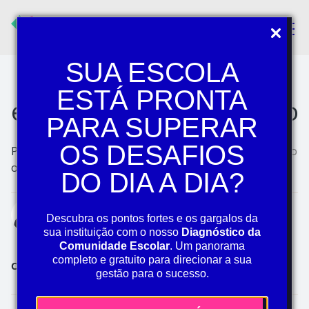
Pular navegação
METODOLOGIAS DE ENSINO
Avaliações ativas:
SUA ESCOLA
estratégias para
ESTÁ PRONTA
enriquecer o aprendizado
PARA SUPERAR
OS DESAFIOS
Publicado em 21 de
Atualizado em 27 de maio
outubro de 2024
de 2026.
DO DIA A DIA?
Laurito Miranda
Descubra os pontos fortes e os gargalos da
Analista Pedagógico de Avaliações
sua instituição com o nosso
Diagnóstico da
Comunidade Escolar
. Um panorama
completo e gratuito para direcionar a sua
Compartilhe
gestão para o sucesso.