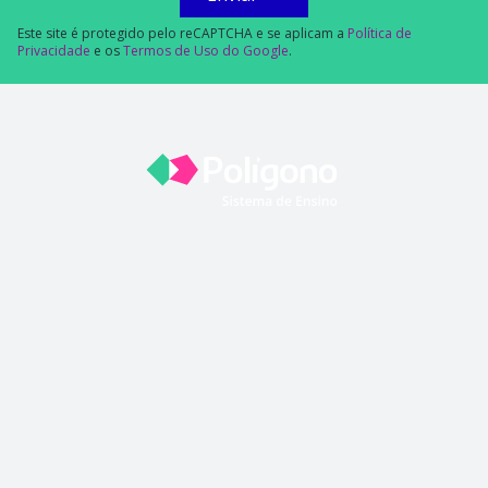
Este site é protegido pelo reCAPTCHA e se aplicam a
Política de
Privacidade
e os
Termos de Uso do Google
.
PÁGINA INICIAL
QUEM SOMOS