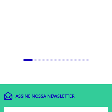
METODOLOGIAS DE ENSINO
METODOLOGIAS
Família e escola: como
Personaliz
fortalecer esse laço
iniciativas
essencial?
em prática
Leia mais
Leia mais
ASSINE NOSSA
NEWSLETTER