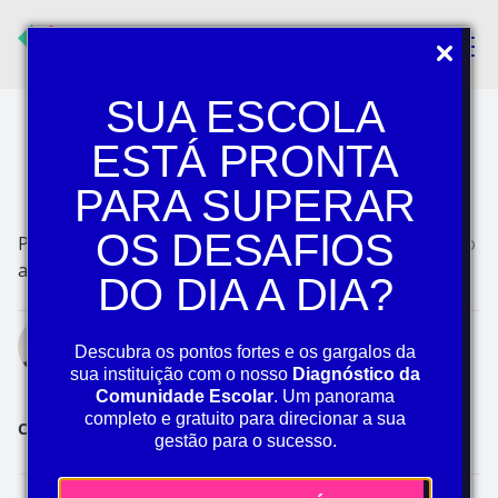
Pular navegação
METODOLOGIAS DE ENSINO
O que é educação
SUA ESCOLA
inclusiva e como colocar
ESTÁ PRONTA
em prática na sua escola
PARA SUPERAR
OS DESAFIOS
Publicado em 22 de
Atualizado em 19 de maio
agosto de 2025
de 2026.
DO DIA A DIA?
Amanda Santos
Descubra os pontos fortes e os gargalos da
Estagiária de Marketing
sua instituição com o nosso
Diagnóstico da
Comunidade Escolar
. Um panorama
completo e gratuito para direcionar a sua
Compartilhe
gestão para o sucesso.