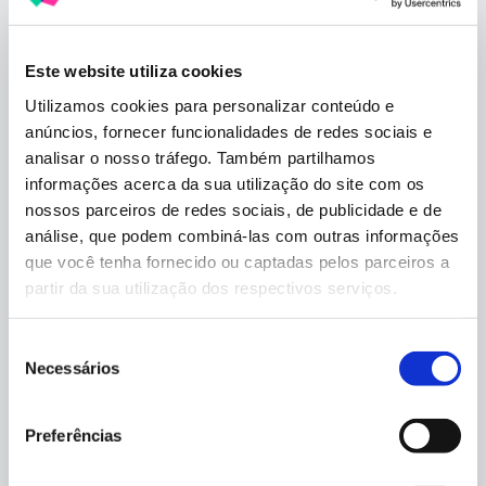
iguais de aprendizado.
Educação especial x
Este website utiliza cookies
educação inclusiva: quais as
Utilizamos cookies para personalizar conteúdo e
anúncios, fornecer funcionalidades de redes sociais e
diferenças?
analisar o nosso tráfego. Também partilhamos
informações acerca da sua utilização do site com os
nossos parceiros de redes sociais, de publicidade e de
A pulga pode estar atrás da orelha: afinal, qual é a
análise, que podem combiná-las com outras informações
diferença entre educação especial e educação inclusiva?
que você tenha fornecido ou captadas pelos parceiros a
As duas têm o mesmo objetivo, mas com focos
partir da sua utilização dos respectivos serviços.
diferentes para alcançá-lo. Dá uma olhada:
Educação inclusiva:
oferece ensino para alunos
Seleção
com deficiência junto aos demais estudantes,
Necessários
de
promovendo participação e interação.
consentimento
Educação especial:
proporciona ensino em um
Preferências
ambiente exclusivo para alunos com deficiência,
pensado para atender suas necessidades específicas de